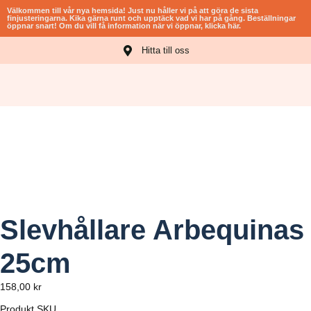
Välkommen till vår nya hemsida! Just nu håller vi på att göra de sista
finjusteringarna. Kika gärna runt och upptäck vad vi har på gång. Beställningar
öppnar snart! Om du vill få information när vi öppnar, klicka här.​
Hitta till oss
ROVNINGAR
Slevhållare Arbequinas
25cm
158,00
kr
Produkt SKU