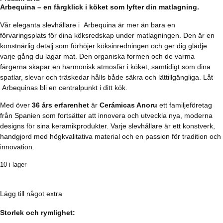
Arbequina – en färgklick i köket som lyfter din matlagning.
Vår eleganta slevhållare i Arbequina är mer än bara en
förvaringsplats för dina köksredskap under matlagningen. Den är en
konstnärlig detalj som förhöjer köksinredningen och ger dig glädje
varje gång du lagar mat. Den organiska formen och de varma
färgerna skapar en harmonisk atmosfär i köket, samtidigt som dina
spatlar, slevar och träskedar hålls både säkra och lättillgängliga. Låt
Arbequinas bli en centralpunkt i ditt kök.
Med över
36 års erfarenhet
är
Cerámicas Anoru
ett familjeföretag
från Spanien som fortsätter att innovera och utveckla nya, moderna
designs för sina keramikprodukter. Varje slevhållare är ett konstverk,
handgjord med högkvalitativa material och en passion för tradition och
innovation.
10 i lager
Lägg till något extra
Storlek och rymlighet: