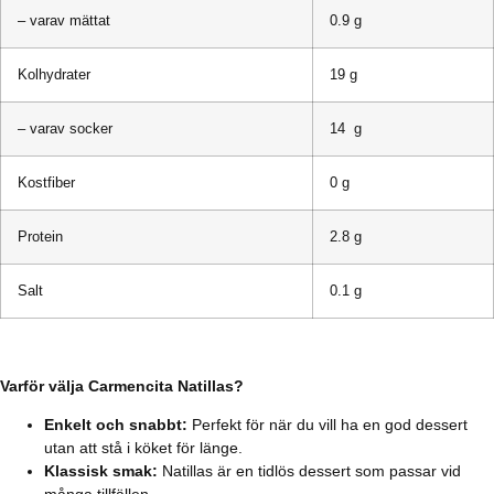
– varav mättat
0.9 g
Kolhydrater
19 g
– varav socker
14 g
Kostfiber
0 g
Protein
2.8 g
Salt
0.1 g
Varför välja Carmencita Natillas?
Enkelt och snabbt:
Perfekt för när du vill ha en god dessert
utan att stå i köket för länge.
Klassisk smak:
Natillas är en tidlös dessert som passar vid