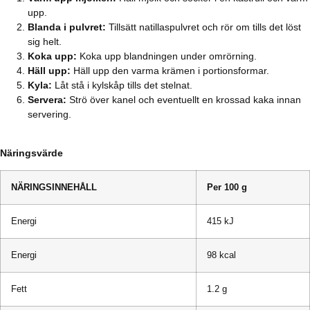
upp.
Blanda i pulvret:
Tillsätt natillaspulvret och rör om tills det löst
sig helt.
Koka upp:
Koka upp blandningen under omrörning.
Häll upp:
Häll upp den varma krämen i portionsformar.
Kyla:
Låt stå i kylskåp tills det stelnat.
Servera:
Strö över kanel och eventuellt en krossad kaka innan
servering.
Näringsvärde
NÄRINGSINNEHÅLL
Per 100 g
Energi
415 kJ
Energi
98 kcal
Fett
1.2 g