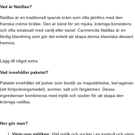
Vad är Natillas?
Natillas är en traditionell spansk kräm som ofta jämförs med den
franska crème brûlée. Den är känd för sin mjuka, krämiga konsistens
och ofta smaksatt med vanilj eller kanel. Carmencita Natillas är en
färdig blandning som gör det enkelt att skapa denna klassiska dessert
hemma.
Lägg till något extra
Vad innehåller paketet?
Paketet innehåller ett pulver som består av majsstärkelse, karragenan
(ett förtjockningsmedel), aromer, salt och färgämnen. Dessa
ingredienser kombineras med mjölk och socker för att skapa den
krämiga natillas.
Hur gör man?
Värm upp mjölken:
Häll mjölk och socker i en kastrull och värm