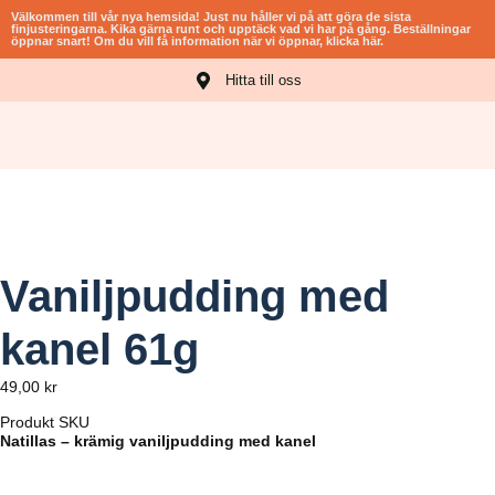
Välkommen till vår nya hemsida! Just nu håller vi på att göra de sista
finjusteringarna. Kika gärna runt och upptäck vad vi har på gång. Beställningar
öppnar snart! Om du vill få information när vi öppnar, klicka här.​
Hitta till oss
ROVNINGAR
Vaniljpudding med
kanel 61g
49,00
kr
Produkt SKU
Natillas – krämig vaniljpudding med kanel