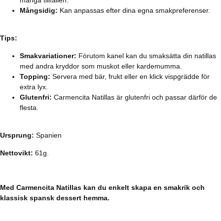
många tillfällen.
Mångsidig:
Kan anpassas efter dina egna smakpreferenser.
Tips:
Smakvariationer:
Förutom kanel kan du smaksätta din natillas
med andra kryddor som muskot eller kardemumma.
Topping:
Servera med bär, frukt eller en klick vispgrädde för
extra lyx.
Glutenfri:
Carmencita Natillas är glutenfri och passar därför de
flesta.
Ursprung:
Spanien
Nettovikt:
61g.
Med Carmencita Natillas kan du enkelt skapa en smakrik och
klassisk spansk dessert hemma.