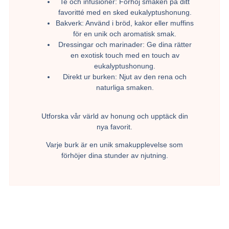
Te och infusioner:
Förhöj smaken på ditt
favoritté med en sked eukalyptushonung.
Bakverk:
Använd i bröd, kakor eller muffins
för en unik och aromatisk smak.
Dressingar och marinader:
Ge dina rätter
en exotisk touch med en touch av
eukalyptushonung.
Direkt ur burken:
Njut av den rena och
naturliga smaken.
Utforska vår värld av honung och upptäck din
nya favorit.
Varje burk är en unik smakupplevelse som
förhöjer dina stunder av njutning.