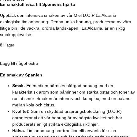
En smakfull resa till Spaniens hjärta
Upptäck den intensiva smaken av vår Miel D.O.P La Alcarria
ekologiska timjanhonung. Denna unika honung, producerad av våra
flitiga bin i de vackra, orörda landskapen i La Alcarria, är en riktig
smakupplevelse.
8 i lager
Lägg till något extra
En smak av Spanien
Smak:
En medium bärnstensfärgad honung med en
karakteristisk arom som påminner om starka ostar och toner av
rostat smör. Smaken är intensiv och komplex, med en balans
mellan kola och citrus.
Kvalitet:
Som en skyddad ursprungsbeteckning (D.O.P.)
garanterar vi att vår honung är av högsta kvalitet och har
producerats enligt strikta ekologiska riktlinjer.
Hälsa:
Timjanhonung har traditionellt använts för sina
antiseptiska egenskaper och för att främja andningsvägarna.