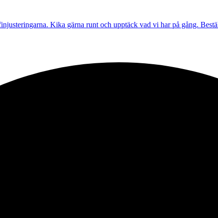
 finjusteringarna. Kika gärna runt och upptäck vad vi har på gång. Bestä