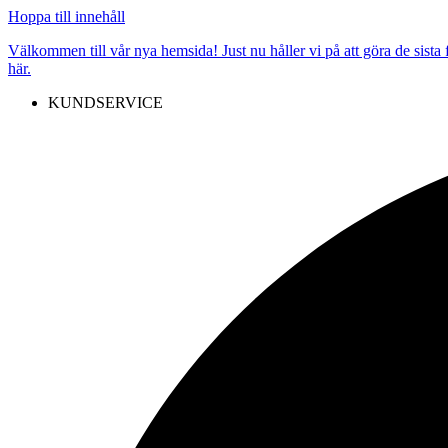
Hoppa till innehåll
Välkommen till vår nya hemsida! Just nu håller vi på att göra de sista
här.​
KUNDSERVICE