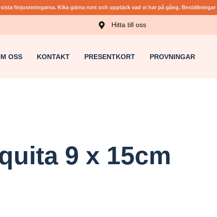
sista finjusteringarna. Kika gärna runt och upptäck vad vi har på gång. Beställningar ö
Hitta till oss
M OSS
KONTAKT
PRESENTKORT
PROVNINGAR
quita 9 x 15cm