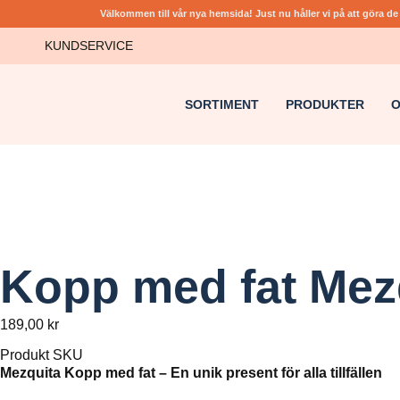
Välkommen till vår nya hemsida! Just nu håller vi på att göra de 
KUNDSERVICE
SORTIMENT
PRODUKTER
O
Kopp med fat Mez
189,00
kr
Produkt SKU
Mezquita Kopp med fat – En unik present för alla tillfällen