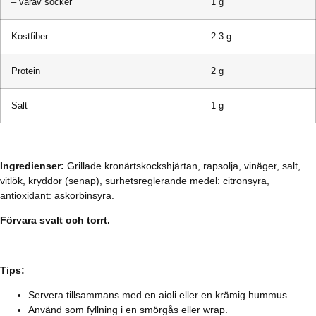
– varav socker
1 g
Kostfiber
2.3 g
Protein
2 g
Salt
1 g
Ingredienser:
Grillade kronärtskockshjärtan, rapsolja, vinäger, salt,
vitlök, kryddor (senap), surhetsreglerande medel: citronsyra,
antioxidant: askorbinsyra.
Förvara svalt och torrt.
Tips:
Servera tillsammans med en aioli eller en krämig hummus.
Använd som fyllning i en smörgås eller wrap.