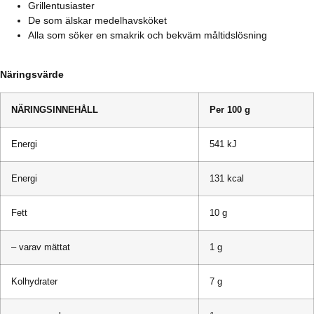
Grillentusiaster
De som älskar medelhavsköket
Alla som söker en smakrik och bekväm måltidslösning
Näringsvärde
NÄRINGSINNEHÅLL
Per 100 g
Energi
541 kJ
Energi
131 kcal
Fett
10 g
– varav mättat
1 g
Kolhydrater
7 g