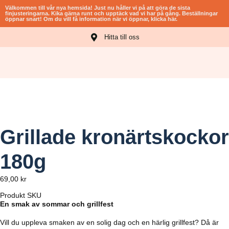
Välkommen till vår nya hemsida! Just nu håller vi på att göra de sista
finjusteringarna. Kika gärna runt och upptäck vad vi har på gång. Beställningar
öppnar snart! Om du vill få information när vi öppnar, klicka här.​
Hitta till oss
ROVNINGAR
Grillade kronärtskockor
180g
69,00
kr
Produkt SKU
En smak av sommar och grillfest
Vill du uppleva smaken av en solig dag och en härlig grillfest? Då är